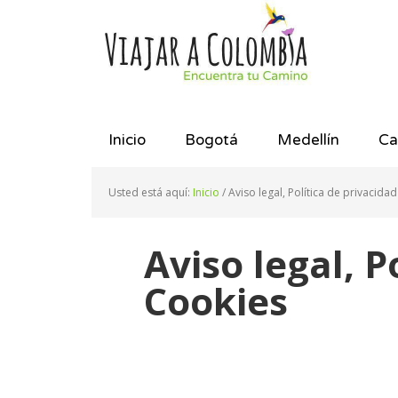
Saltar
Saltar
Saltar
a
al
al
la
contenido
pie
navegación
principal
de
principal
página
Inicio
Bogotá
Medellín
Ca
Usted está aquí:
Inicio
/
Aviso legal, Política de privacidad
Aviso legal, P
Cookies