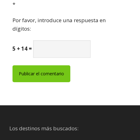
*
Por favor, introduce una respuesta en
dígitos:
5 + 14 =
Footer
Los destinos más buscados: