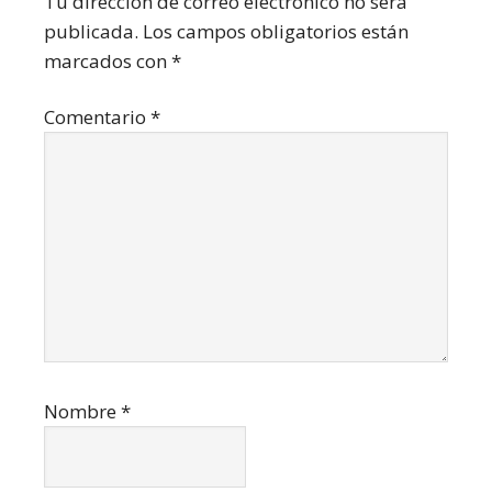
con
Tu dirección de correo electrónico no será
publicada.
Los campos obligatorios están
los
marcados con
*
lectores
Comentario
*
Nombre
*