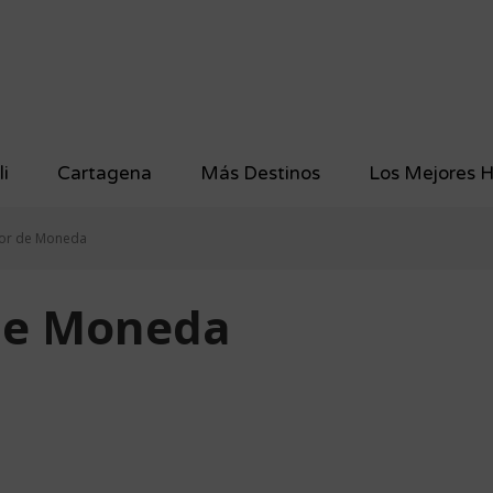
li
Cartagena
Más Destinos
Los Mejores H
or de Moneda
de Moneda