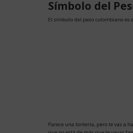
Símbolo del Pe
El símbolo del peso colombiano es 
Parece una tontería, pero te vas a h
que no está de más que te vayas fam