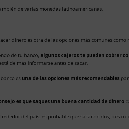
también de varias monedas latinoamericanas.
sacar dinero es otra de las opciones más comunes como 
endo de tu banco,
algunos cajeros te pueden cobrar c
 está de más informarse antes de sacar.
l banco es
una de las opciones más recomendables
par
onsejo es que saques una buena cantidad de dinero
ca
 alrededor del país, es probable que sacando dos, tres o c