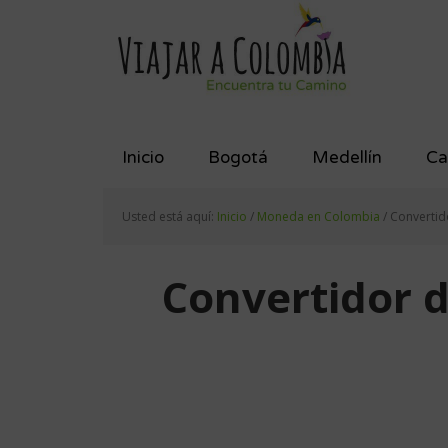
Saltar
Saltar
Saltar
a
al
al
la
contenido
pie
navegación
principal
de
principal
página
Inicio
Bogotá
Medellín
Ca
Usted está aquí:
Inicio
/
Moneda en Colombia
/
Convertid
Convertidor 