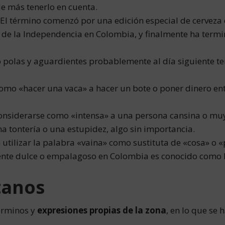
e más tenerlo en cuenta.
. El término comenzó por una edición especial de cerveza
a de la Independencia en Colombia, y finalmente ha term
do polas y aguardientes probablemente al día siguiente 
como «hacer una vaca» a hacer un bote o poner dinero en
onsiderarse como «intensa» a una persona cansina o mu
a tontería o una estupidez, algo sin importancia.
 utilizar la palabra «vaina» como sustituta de «cosa» o 
nte dulce o empalagoso en Colombia es conocido como h
tanos
érminos y
expresiones propias de la zona
, en lo que se