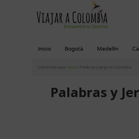
Saltar
Saltar
Saltar
a
al
al
la
contenido
pie
navegación
principal
de
principal
página
Inicio
Bogotá
Medellín
Ca
Usted está aquí:
Inicio
/
Palabras y Jerga en Colombia
Palabras y Je