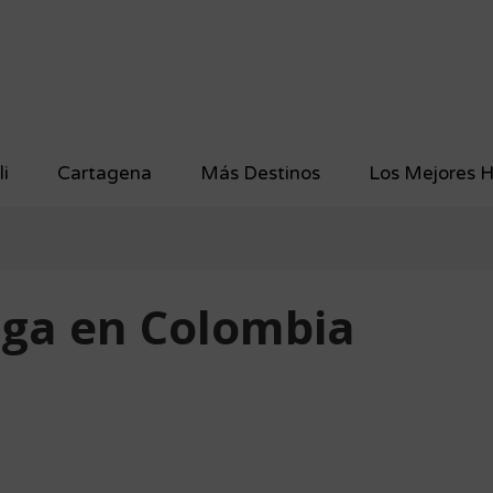
li
Cartagena
Más Destinos
Los Mejores H
rga en Colombia