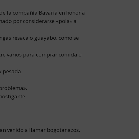
 de la compañía Bavaria en honor a
inado por considerarse «pola» a
tengas resaca o guayabo, como se
tre varios para comprar comida o
y pesada.
«problema».
ostigante.
 han venido a llamar bogotanazos.