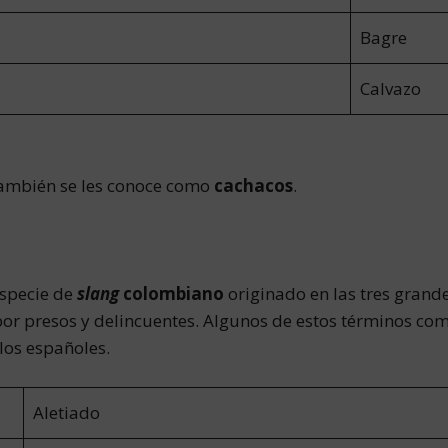
Bagre
Calvazo
 también se les conoce como
cachacos
.
especie de
slang
colombiano
originado en las tres grande
r presos y delincuentes. Algunos de estos términos como
los españoles.
Aletiado