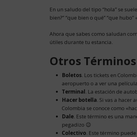
En un saludo del tipo “hola” se suel
bien?” “que bien o qué” “que hubo” 
Ahora que sabes como saludan comú
útiles durante tu estancia.
Otros Términos
Boletos
. Los tickets en Colom
aeropuerto o a ver una película
Terminal
. La estación de aut
Hacer botella
. Si vas a hacer 
Colombia se conoce como «hace
Dale
. Este término es una mane
pegadizo 😉
Colectivo
. Este término puede