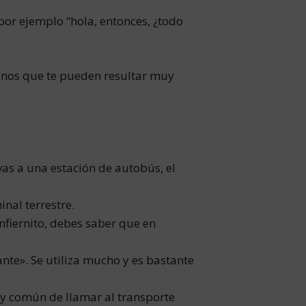
 por ejemplo “hola, entonces, ¿todo
nos que te pueden resultar muy
d
vas a una estación de autobús, el
nal terrestre.
 Infiernito, debes saber que en
nte». Se utiliza mucho y es bastante
uy común de llamar al transporte