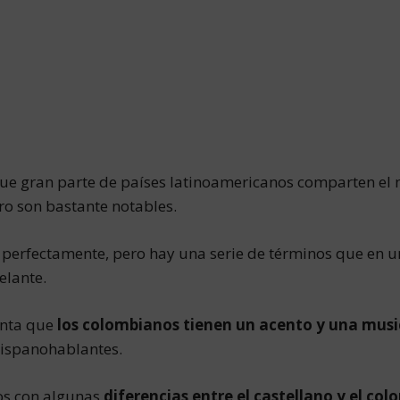
ue gran parte de países latinoamericanos comparten el m
tro son bastante notables.
 perfectamente, pero hay una serie de términos que en u
elante.
enta que
los colombianos tienen un acento y una musi
hispanohablantes.
mos con algunas
diferencias entre el castellano y el co