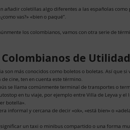
en añadir coletillas algo diferentes a las españolas como
«¿como vas?» «bien o paqué”.
nmente los colombianos, vamos con otra serie de térmi
 Colombianos de Utilida
bia son más conocidos como boletos o boletas. Así que si 
 de cine, ten en cuenta este término.
obús se llama comúnmente terminal de transportes o termi
autostop en tu viaje, por ejemplo entre Villa de Leyva y el
r botella».
ra informal y cercana de decir «ok», «está bien» o «adela
 significar un taxi o minibus compartido o una forma m