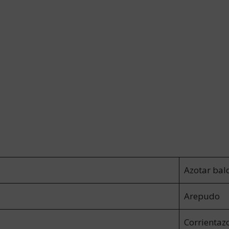
Azotar bal
Arepudo
Corrientaz