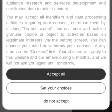
isla, son dos cuestiones básicas a tener en
audience research and services development and
cuenta cuando visitas un destino caribeño
use limited data to select content.
como San Andrés.
You may accept all identifiers and data processing
activities requiring your consent, or refuse them by
Aunque la influencia de la comida rápida es
clicking "Do not accept", find out more and make a
evidente en la isla, no te preocupes, también
granular choice or object to activities based on
legitimate interests via the setting screen. You can
vas a poder encontrar buenos platos de
change your mind or withdraw your consent at any
pescado y marisco fresco, frutas tropicales y
time via the "Cookies" link. Your choices will apply to
exóticos guisos de gusto criollo.
this website and our emails during 6 months, and we
will not ask you again until tomorrow.
Vamos con algunos de los platos más
recomendables de la isla.
Accept all
Rondón
Set your choices
Este es e
l plato más popular de la isla de
do not accept
San Andrés
. Una contundente sopa
Cookies settings