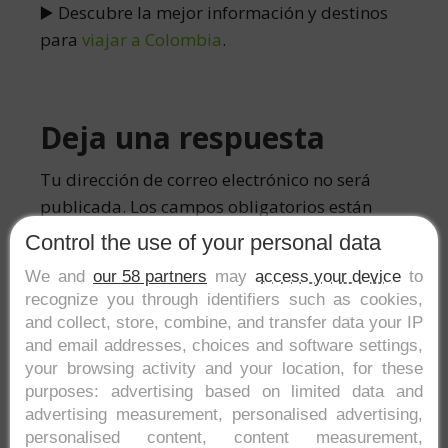
▶️ Descubre la mejor información y destinos
para
viajar a Colombia
.
Interacciones
Deja una respuesta
con
Tu dirección de correo electrónico no será
publicada.
Los campos obligatorios están
los
marcados con
*
Control the use of your personal data
lectores
We and
our 58 partners
may
access your device
to
Comentario
*
recognize you through identifiers such as cookies,
and collect, store, combine, and transfer data your IP
and email addresses, choices and software settings,
your browsing activity and your location, for these
purposes: advertising based on limited data and
advertising measurement, personalised advertising,
personalised content, content measurement,