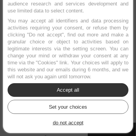
audience research and services development and
use limited data to select content.
You may accept all identifiers and data processing
activities requiring your consent, or refuse them by
Nombre
*
clicking "Do not accept", find out more and make a
granular choice or object to activities based on
legitimate interests via the setting screen. You can
change your mind or withdraw your consent at any
time via the "Cookies" link. Your choices will apply to
Correo electrónico
*
this website and our emails during 6 months, and we
will not ask you again until tomorrow.
Accept all
Responsable: Viajar a Colombia.
Finalidad: moderar y responder a los
Set your choices
comentarios.
Legitimación: tu consentimiento.
do not accept
Derechos: tendrás derecho, entre otros, a
Cookies settings