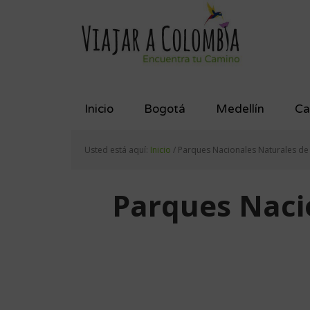
Saltar
Saltar
Saltar
a
al
al
la
contenido
pie
navegación
principal
de
principal
página
Inicio
Bogotá
Medellín
Ca
Usted está aquí:
Inicio
/
Parques Nacionales Naturales d
Parques Naci