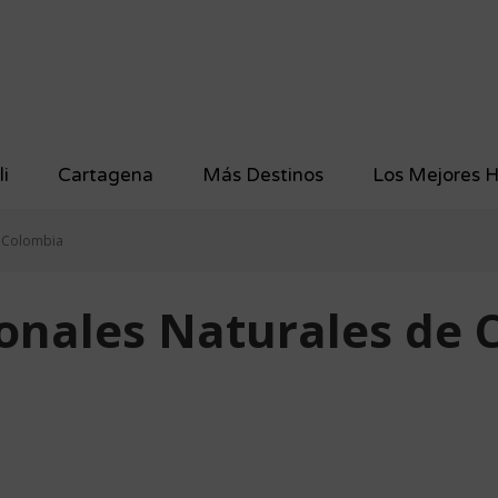
li
Cartagena
Más Destinos
Los Mejores H
e Colombia
onales Naturales de 