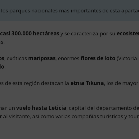
 los parques nacionales más importantes de esta apartada
casi 300.000 hectáreas
y se caracteriza por su
ecosiste
s.
os
, exóticas
mariposas
, enormes
flores de loto
(Victoria
do
.
s de esta región destacan la
etnia Tikuna
, los de mayor
omar un
vuelo hasta Leticia
, capital del departamento d
r al visitante, así como varias compañías turísticas y tou