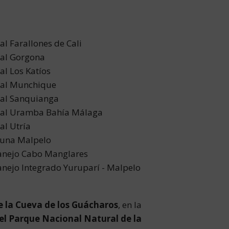
l Farallones de Cali
ral Gorgona
l Los Katíos
ral Munchique
ral Sanquianga
ral Uramba Bahía Málaga
al Utría
auna Malpelo
Manejo Cabo Manglares
anejo Integrado Yuruparí - Malpelo
e la Cueva de los Guácharos
, en la
el Parque Nacional Natural de la