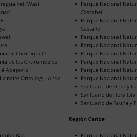
Fragua Indi Wasi
Parque Nacional Natur
inarí
Cascabel
ak
Parque Nacional Natur
aya
Castaño
nawai
Parque Nacional Natur
uré
Parque Nacional Natur
nía de Chiribiquete
Parque Nacional Natur
anía de los Churumbelos
Parque Nacional Natura
jé Apaporis
Parque Nacional Natur
cinales Orito Ingi - Ande
Parque Nacional Natu
Santuario de Flora y F
Santuario de Flora Isla
Santuario de Fauna y 
Región Caribe
tumbo Barí
Parque Nacional Natura