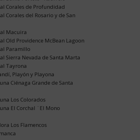
al Corales de Profundidad
l Corales del Rosario y de San
al Macuira
al Old Providence McBean Lagoon
al Paramillo
al Sierra Nevada de Santa Marta
al Tayrona
ndí, Playón y Playona
auna Ciénaga Grande de Santa
auna Los Colorados
auna El Corchal ¨El Mono
lora Los Flamencos
lamanca