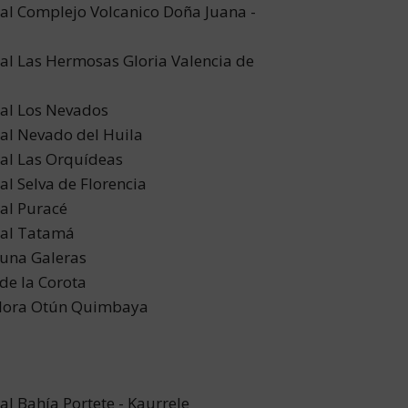
al Complejo Volcanico Doña Juana -
al Las Hermosas Gloria Valencia de
al Los Nevados
al Nevado del Huila
al Las Orquídeas
l Selva de Florencia
al Puracé
ral Tatamá
auna Galeras
 de la Corota
Flora Otún Quimbaya
l Bahía Portete - Kaurrele