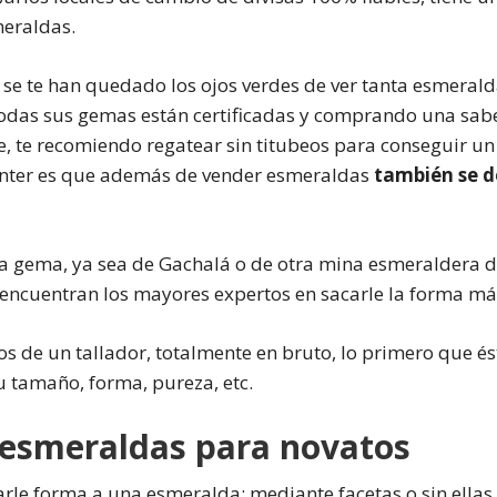
meraldas.
o se te han quedado los ojos verdes de ver tanta esmerald
Todas sus gemas están certificadas y comprando una sabe
, te recomiendo regatear sin titubeos para conseguir u
enter es que además de vender esmeraldas
también se d
na gema, ya sea de Gachalá o de otra mina esmeraldera d
 encuentran los mayores expertos en sacarle la forma má
 de un tallador, totalmente en bruto, lo primero que és
 tamaño, forma, pureza, etc.
 esmeraldas para novatos
le forma a una esmeralda: mediante facetas o sin ellas,