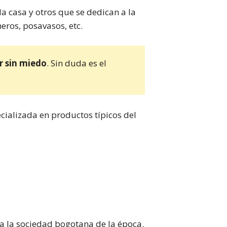
 casa y otros que se dedican a la
ros, posavasos, etc.
r sin miedo
. Sin duda es el
alizada en productos típicos del
a la sociedad bogotana de la época.