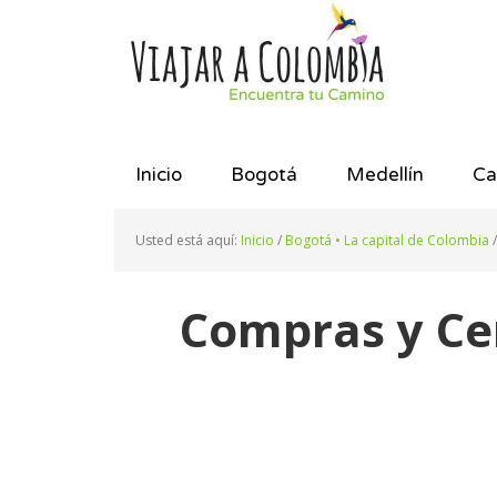
Saltar
Saltar
Saltar
a
al
al
la
contenido
pie
navegación
principal
de
principal
página
Inicio
Bogotá
Medellín
Ca
Usted está aquí:
Inicio
/
Bogotá • La capital de Colombia
/
Compras y Ce