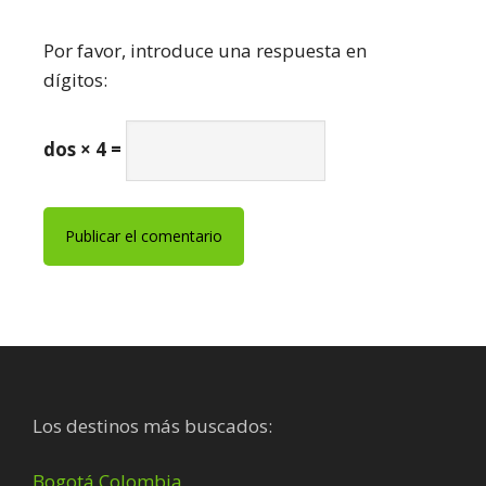
Por favor, introduce una respuesta en
dígitos:
dos × 4 =
Footer
Los destinos más buscados:
Bogotá Colombia