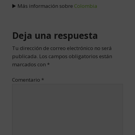
▶️ Más información sobre
Colombia
Interacciones
Deja una respuesta
con
Tu dirección de correo electrónico no será
publicada.
Los campos obligatorios están
los
marcados con
*
lectores
Comentario
*