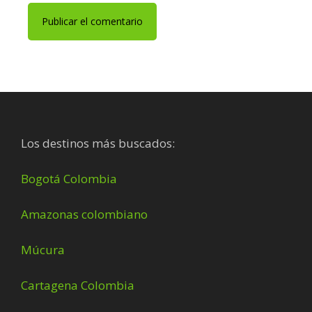
Footer
Los destinos más buscados:
Bogotá Colombia
Amazonas colombiano
Múcura
Cartagena Colombia