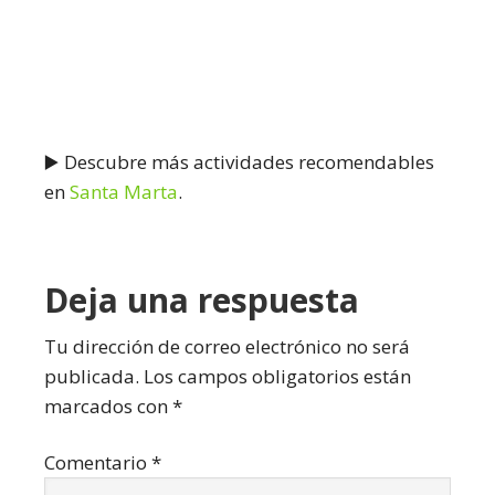
▶️ Descubre más actividades recomendables
en
Santa Marta
.
Interacciones
Deja una respuesta
con
Tu dirección de correo electrónico no será
publicada.
Los campos obligatorios están
los
marcados con
*
lectores
Comentario
*