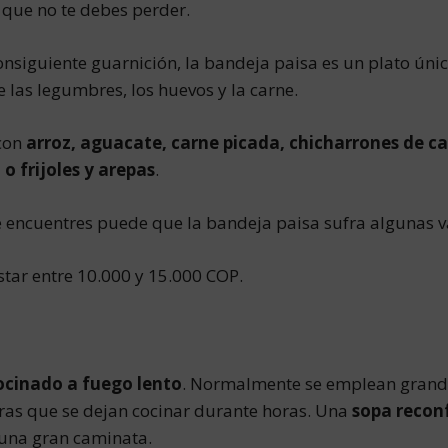
que no te debes perder.
consiguiente guarnición, la bandeja paisa es un plato únic
 las legumbres, los huevos y la carne.
 con
arroz, aguacate, carne picada, chicharrones de ca
o frijoles y arepas
.
 encuentres puede que la bandeja paisa sufra algunas va
ar entre 10.000 y 15.000 COP.
ocinado a fuego lento
. Normalmente se emplean grandes
as que se dejan cocinar durante horas. Una
sopa recon
 una gran caminata.