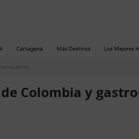
li
Cartagena
Más Destinos
Los Mejores H
ronomía del País
s de Colombia y gastr