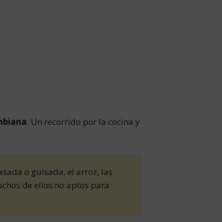
mbiana
. Un recorrido por la cocina y
sada o guisada, el arroz, las
muchos de ellos no aptos para