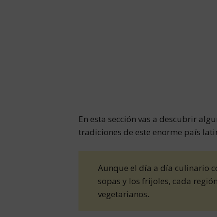
En esta sección vas a descubrir alg
tradiciones de este enorme país lat
Aunque el día a día culinario 
sopas y los frijoles, cada regi
vegetarianos.