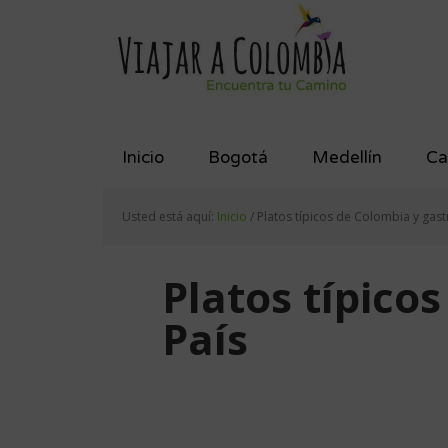
Saltar
Saltar
Saltar
a
al
al
la
contenido
pie
navegación
principal
de
principal
página
Inicio
Bogotá
Medellín
Ca
Usted está aquí:
Inicio
/
Platos típicos de Colombia y gast
Platos típico
País