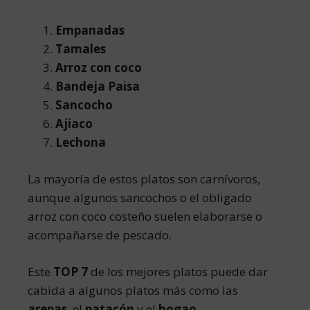
Empanadas
Tamales
Arroz con coco
Bandeja Paisa
Sancocho
Ajiaco
Lechona
La mayoría de estos platos son carnívoros,
aunque algunos sancochos o el obligado
arroz con coco costeño suelen elaborarse o
acompañarse de pescado.
Este
TOP 7
de los mejores platos puede dar
cabida a algunos platos más como las
arepas
, el
patacón
y el
hogao
.