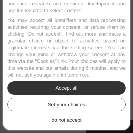
audience research and services development and
Locro
use limited data to select content.
You may accept all identifiers and data processing
activities requiring your consent, or refuse them by
El locro es
uno de los platos más típicos del
clicking "Do not accept", find out more and make a
departamento de Nariño
colombiano. Se
granular choice or object to activities based on
trata de una especie de sopa a base de varios
legitimate interests via the setting screen. You can
tipos de patatas, leche, hogao y huevos a la
change your mind or withdraw your consent at any
que finalmente se le agrega un pedazo de
time via the "Cookies" link. Your choices will apply to
queso blanco y un huevo crudo.
this website and our emails during 6 months, and we
will not ask you again until tomorrow.
Un plato vigorizante, contundente y
Accept all
considerado hermano del
cuchuco
cundiboyacense
. Otras sopas características
Set your choices
de esta región son la
juanesca
y el
pusandao
.
do not accept
Cocido de
Cookies settings