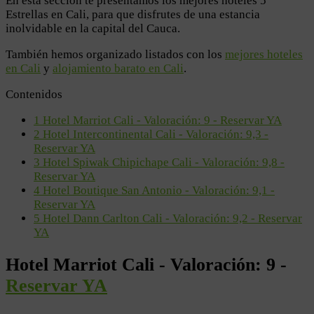
En esta sección te presentamos los mejores hoteles 5
Estrellas en Cali, para que disfrutes de una estancia
inolvidable en la capital del Cauca.
También hemos organizado listados con los
mejores hoteles
en Cali
y
alojamiento barato en Cali
.
Contenidos
1
Hotel Marriot Cali - Valoración: 9 - Reservar YA
2
Hotel Intercontinental Cali - Valoración: 9,3 -
Reservar YA
3
Hotel Spiwak Chipichape Cali - Valoración: 9,8 -
Reservar YA
4
Hotel Boutique San Antonio - Valoración: 9,1 -
Reservar YA
5
Hotel Dann Carlton Cali - Valoración: 9,2 - Reservar
YA
Hotel Marriot Cali - Valoración: 9 -
Reservar YA