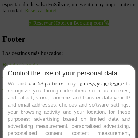
espectáculo de salsa EnSálsate, un evento muy importante en
la ciudad.
Reservar hotel…
⚡ Reservar Hotel en Booking.com 🚀
Footer
Los destinos más buscados:
Bogotá Colombia
Control the use of your personal data
Amazonas colombiano
We and
our 58 partners
may
access your device
to
Múcura
recognize you through identifiers such as cookies,
and collect, store, combine, and transfer data your IP
Cartagena Colombia
and email addresses, choices and software settings,
Medellín
your browsing activity and your location, for these
purposes: advertising based on limited data and
Las mejores zonas y actividades:
advertising measurement, personalised advertising,
Eje Cafetero
personalised content, content measurement,