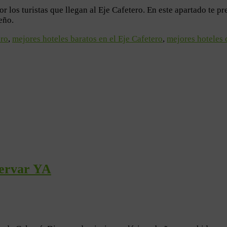
 los turistas que llegan al Eje Cafetero. En este apartado te 
eño.
ero
,
mejores hoteles baratos en el Eje Cafetero
,
mejores hoteles 
ervar YA