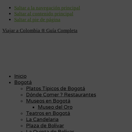
Saltar a la navegación principal
Saltar al contenido principal
Saltar al pie de página
Viajar a Colombia ® Guía Completa
Inicio
Bogotá
Platos Típicos de Bogotá
Dónde Comer ? Restaurantes
Museos en Bogotá
Museo del Oro
Teatros en Bogotá
La Candelaria
Plaza de Bolívar
La Quinta de Bolívar