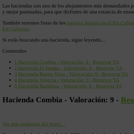
Las haciendas son uno de los alojamientos más demandados por
y mejor puntuadas, para que disfrutes de una estancia de ensu
También tenemos listas de los
mejores hoteles en el Eje Cafet
Eje Cafetero
.
Si estás buscando una hacienda, sigue leyendo…
Contenidos
1
Hacienda Combia - Valoración: 9 - Reservar YA
2
Hacienda El Samán - Valoración: 9 - Reservar YA
3
Hacienda Buena Vista - Valoración: 9 - Reservar YA
4
Hacienda Venecia - Valoración: 9 - Reservar YA
5
Hacienda Bambusa - Valoración: 9 - Reservar YA
Hacienda Combia - Valoración: 9 -
Res
Ver más imágenes del hotel…