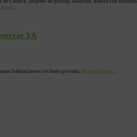
s de Calarcá. Dispone de piscina, solárium, bañera con hidromas
r hotel…
eservar YA
 buenas habitaciones con baño privado.
Reservar hotel…