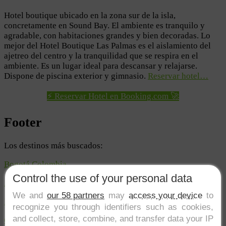
Hotel boutique ubicado en la zona sur de la isla,
concretamente en Sound Bay. El ambiente es tranquilo y
agradable, con habitaciones grandes y bien decoradas. Lo
mejor del Hotel Boutique Las Palmas es el aislamiento del
ajetreo del centro y la tranquilidad que se respira en el
ambiente. Es un lugar ideal para descansar y relajarse.
Dispone de piscina exterior y gimnasio.
Reservar hotel…
⚡ Reservar Hotel en Booking.com 🚀
Footer
Los destinos más buscados:
Bogotá Colombia
Control the use of your personal data
Amazonas colombiano
We and
our 58 partners
may
access your device
to
Múcura
recognize you through identifiers such as cookies,
and collect, store, combine, and transfer data your IP
Cartagena Colombia