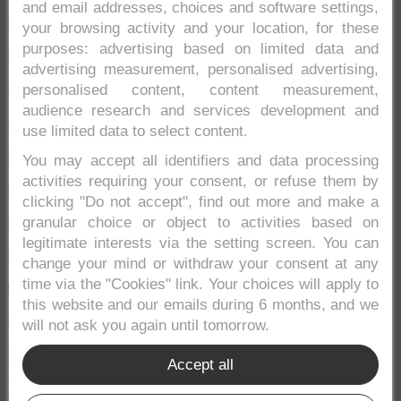
and email addresses, choices and software settings,
Medellín
your browsing activity and your location, for these
purposes: advertising based on limited data and
Las mejores zonas y actividades:
advertising measurement, personalised advertising,
Eje Cafetero
personalised content, content measurement,
audience research and services development and
Alrededores de Bogotá
use limited data to select content.
Putumayo
You may accept all identifiers and data processing
activities requiring your consent, or refuse them by
Santander Colombia
clicking "Do not accept", find out more and make a
Dónde dormir en Colombia
granular choice or object to activities based on
legitimate interests via the setting screen. You can
Información útil:
change your mind or withdraw your consent at any
time via the "Cookies" link. Your choices will apply to
Clima Colombia
this website and our emails during 6 months, and we
Platos Típicos de Colombia
will not ask you again until tomorrow.
Vacunas
Accept all
Visado Colombia