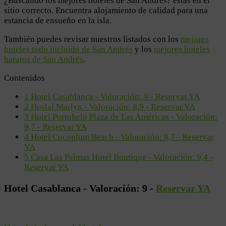
¿Buscando los mejores hoteles de San Andrés? estás en el
sitio correcto. Encuentra alojamiento de calidad para una
estancia de ensueño en la isla.
También puedes revisar nuestros listados con los
mejores
hoteles todo incluido de San Andrés
y los
mejores hoteles
baratos de San Andrés
.
Contenidos
1
Hotel Casablanca - Valoración: 9 - Reservar YA
2
Hostal Marlyn - Valoración: ​8,9 - Reservar YA
3
Hotel Portobelo Plaza de Las Américas - Valoración:
9,7 - Reservar YA
4
Hotel Cocoplum Beach - Valoración: 8,7 - Reservar
YA
5
Casa Las Palmas Hotel Boutique - Valoración: 9,4 -
Reservar YA
Hotel Casablanca - Valoración: 9 -
Reservar YA