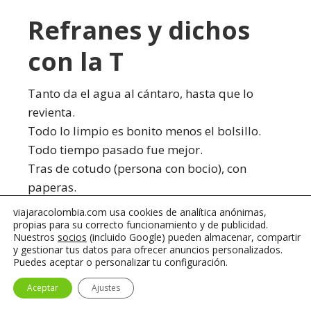
Refranes y dichos
con la T
Tanto da el agua al cántaro, hasta que lo
revienta.
Todo lo limpio es bonito menos el bolsillo.
Todo tiempo pasado fue mejor.
Tras de cotudo (persona con bocio), con
paperas.
Tras de ladrón, bufón.
viajaracolombia.com usa cookies de analítica anónimas,
Tonto es quien presta un libro, y más tonto
propias para su correcto funcionamiento y de publicidad.
Nuestros
socios
(incluido Google) pueden almacenar, compartir
quien lo devuelve.
y gestionar tus datos para ofrecer anuncios personalizados.
Puedes aceptar o personalizar tu configuración.
Refranes y dichos
Aceptar
Ajustes