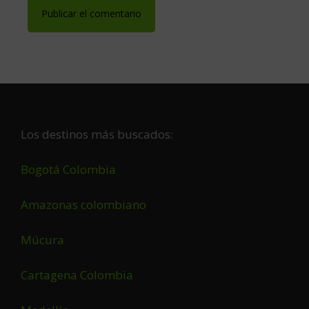
Footer
Los destinos más buscados:
Bogotá Colombia
Amazonas colombiano
Múcura
Cartagena Colombia